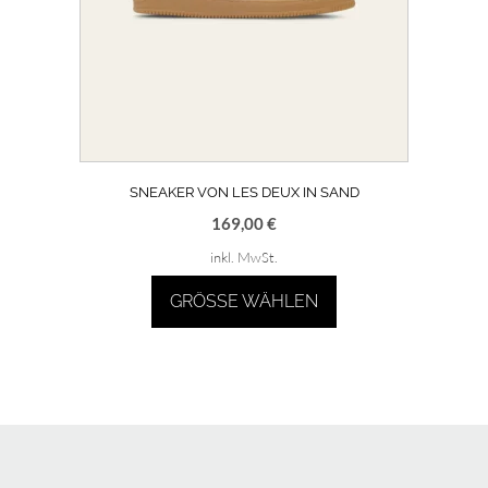
werden
SNEAKER VON LES DEUX IN SAND
169,00
€
inkl. MwSt.
GRÖSSE WÄHLEN
Dieses
Produkt
weist
mehrere
Varianten
auf.
Die