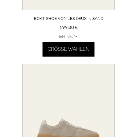
BOAT-SHOE VON LES DEUX IN SAND
199,00
€
inkl. MwSt.
GRÖSSE WÄHLEN
Dieses
Produkt
weist
mehrere
Varianten
auf.
Die
Optionen
können
auf
der
Produktseite
gewählt