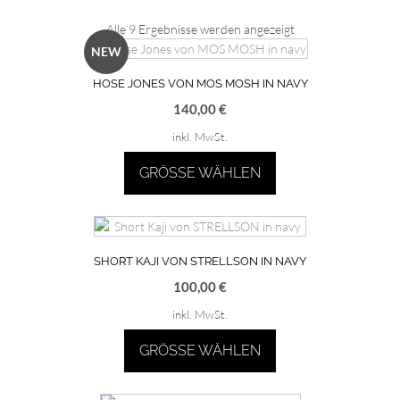
Nach
Alle 9 Ergebnisse werden angezeigt
Aktualität
NEW
sortiert
HOSE JONES VON MOS MOSH IN NAVY
140,00
€
inkl. MwSt.
GRÖSSE WÄHLEN
Dieses
Produkt
weist
mehrere
SHORT KAJI VON STRELLSON IN NAVY
Varianten
100,00
€
auf.
inkl. MwSt.
Die
Optionen
GRÖSSE WÄHLEN
können
auf
Dieses
der
Produkt