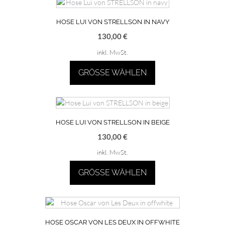
Produktseite
weist
gewählt
mehrere
HOSE LUI VON STRELLSON IN NAVY
werden
Varianten
130,00
€
auf.
inkl. MwSt.
Die
Optionen
GRÖSSE WÄHLEN
können
auf
Dieses
der
Produkt
Produktseite
weist
gewählt
mehrere
HOSE LUI VON STRELLSON IN BEIGE
werden
Varianten
130,00
€
auf.
inkl. MwSt.
Die
Optionen
GRÖSSE WÄHLEN
können
auf
Dieses
der
Produkt
Produktseite
weist
gewählt
mehrere
HOSE OSCAR VON LES DEUX IN OFFWHITE