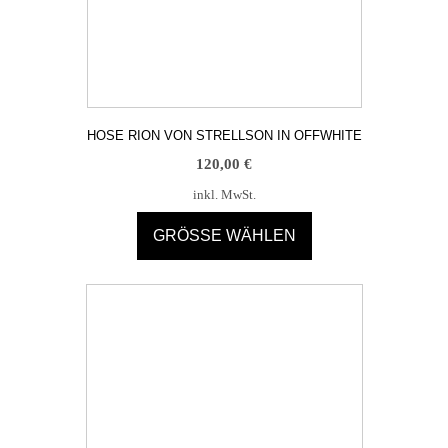
HOSE RION VON STRELLSON IN OFFWHITE
120,00
€
inkl. MwSt.
GRÖSSE WÄHLEN
Dieses
Produkt
weist
mehrere
Varianten
auf.
Die
Optionen
können