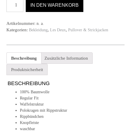
Pullover
IN DEN WARENKORB
Billy
von
Les
Artikelnummer:
n. a.
Deux
Kategorien:
,
,
Bekleidung
Les Deux
Pullover & Strickjacken
in
Ecu
Menge
Beschreibung
Zusätzliche Information
Produktsicherheit
BESCHREIBUNG
100% Baumwolle
Regular Fit
Waffelstruktur
Polokragen mit Rippstruktur
Rippbündchen
Knopfleiste
waschbar