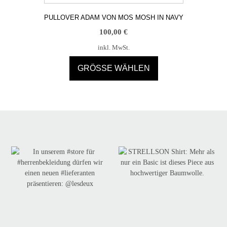
PULLOVER ADAM VON MOS MOSH IN NAVY
100,00
€
inkl. MwSt.
GRÖSSE WÄHLEN
Dieses
Produkt
weist
mehrere
Varianten
auf.
Die
Optionen
können
auf
der
Produktseite
gewählt
werden