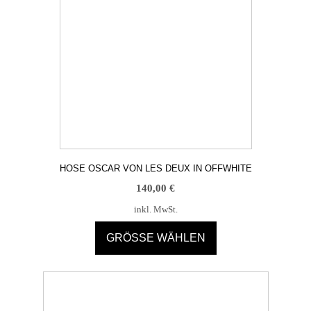
auf
der
Produktseite
gewählt
werden
HOSE OSCAR VON LES DEUX IN OFFWHITE
140,00
€
inkl. MwSt.
GRÖSSE WÄHLEN
Dieses
Produkt
weist
mehrere