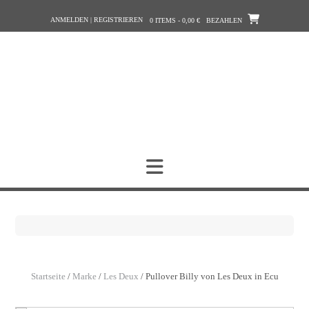
Zum
ANMELDEN | REGISTRIEREN
Inhalt
0 ITEMS - 0,00 €
BEZAHLEN
springen
Startseite
/
Marke
/
Les Deux
/ Pullover Billy von Les Deux in Ecu