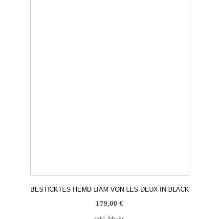
Varianten
auf.
Die
Optionen
können
auf
der
Produktseite
gewählt
werden
BESTICKTES HEMD LIAM VON LES DEUX IN BLACK
179,00
€
inkl. MwSt.