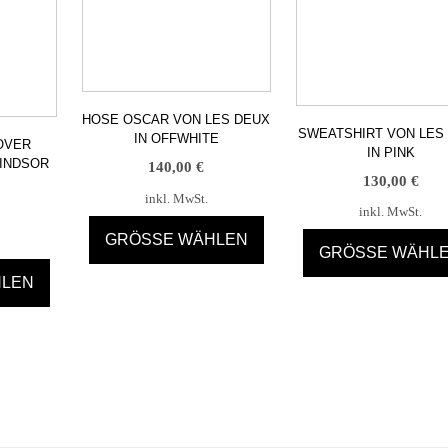
HOSE OSCAR VON LES DEUX
SWEATSHIRT VON LES
IN OFFWHITE
OVER
IN PINK
INDSOR
140,00
€
130,00
€
inkl. MwSt.
inkl. MwSt.
GRÖSSE WÄHLEN
GRÖSSE WÄHL
Dieses
HLEN
Dieses
Produkt
Produkt
weist
weist
mehrere
t
mehrere
Varianten
Varianten
auf.
re
auf.
Die
ten
Die
Optionen
Optionen
können