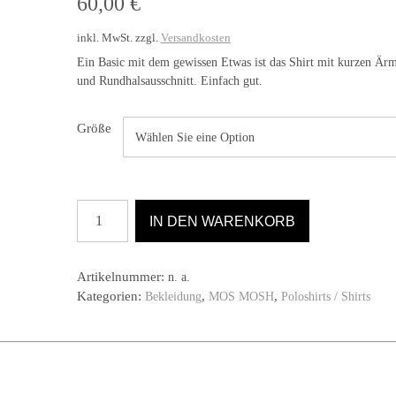
60,00
€
inkl. MwSt.
zzgl.
Versandkosten
Ein Basic mit dem gewissen Etwas ist das Shirt mit kurzen Är
und Rundhalsausschnitt. Einfach gut.
Größe
Shirt
IN DEN WARENKORB
Perry
von
MOS
Artikelnummer:
n. a.
MOSH
Kategorien:
,
,
Bekleidung
MOS MOSH
Poloshirts / Shirts
in
white
Menge