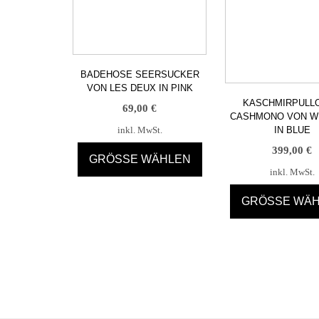
BADEHOSE SEERSUCKER
VON LES DEUX IN PINK
KASCHMIRPULL
69,00
€
CASHMONO VON W
IN BLUE
inkl. MwSt.
399,00
€
GRÖSSE WÄHLEN
inkl. MwSt.
Dieses
Produkt
GRÖSSE WÄ
weist
Dieses
mehrere
Produk
Varianten
weist
auf.
mehre
Die
Varian
Optionen
auf.
können
Die
auf