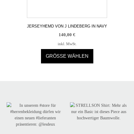
JERSEYHEMD VON J LINDEBERG IN NAVY
140,00
€
inkl. MwSt.
GRÖSSE WÄHLEN
Dieses
Produkt
weist
mehrere
Varianten
auf.
Die
Optionen
können
auf
der