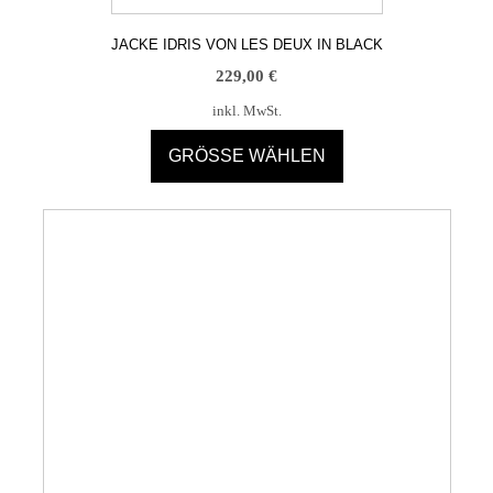
JACKE IDRIS VON LES DEUX IN BLACK
229,00
€
inkl. MwSt.
GRÖSSE WÄHLEN
Dieses
Produkt
weist
mehrere
Varianten
auf.
Die
Optionen
können
auf
der
Produktseite
gewählt