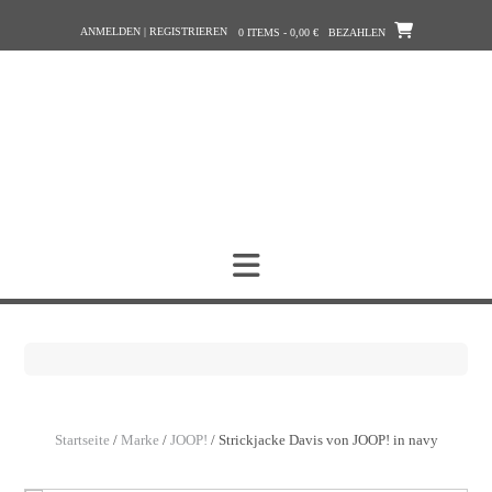
Zum
ANMELDEN | REGISTRIEREN
Inhalt
0 ITEMS - 0,00 €
BEZAHLEN
springen
Startseite
/
Marke
/
JOOP!
/ Strickjacke Davis von JOOP! in navy