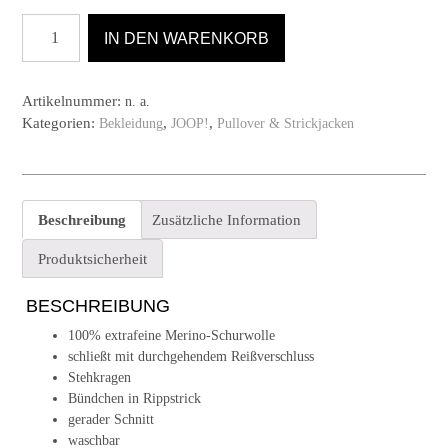
Strickjacke
IN DEN WARENKORB
Davis
von
JOOP!
Artikelnummer:
n. a.
in
Kategorien:
,
,
Bekleidung
JOOP!
Pullover & Strickjacken
navy
Menge
Beschreibung
Zusätzliche Information
Produktsicherheit
BESCHREIBUNG
100% extrafeine Merino-Schurwolle
schließt mit durchgehendem Reißverschluss
Stehkragen
Bündchen in Rippstrick
gerader Schnitt
waschbar