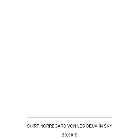
Dieses
Produkt
weist
mehrere
Varianten
auf.
Die
Optionen
können
auf
der
Produktseite
gewählt
werden
SHIRT NORREGARD VON LES DEUX IN SKY
39,00
€