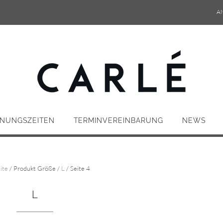
A
NUNGSZEITEN
TERMINVEREINBARUNG
NEWS
ite
/ Produkt Größe /
L
/ Seite 4
L