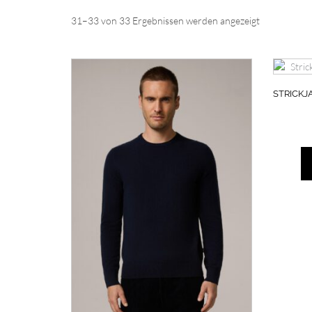
Nach
31–33 von 33 Ergebnissen werden angezeigt
Aktualität
sortiert
STRICKJ