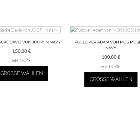
ACKE DAVIS VON JOOP! IN NAVY
PULLOVER ADAM VON MOS MOSH
NAVY
150,00
€
100,00
€
inkl. MwSt.
inkl. MwSt.
GRÖSSE WÄHLEN
GRÖSSE WÄHLEN
Dieses
Dieses
Produkt
Produkt
weist
weist
mehrere
mehrere
Varianten
Varianten
auf.
auf.
Die
Die
Optionen
Optionen
können