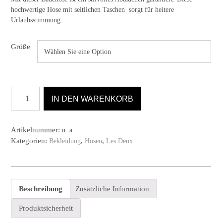
hochwertige Hose mit seitlichen Taschen sorgt für heitere
Urlaubsstimmung.
Größe
Badehose
IN DEN WARENKORB
Seersucker
von
Les
Artikelnummer:
n. a.
Deux
Kategorien:
,
,
Bekleidung
Hosen
Les Deux
in
Navy
Menge
Beschreibung
Zusätzliche Information
Produktsicherheit