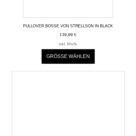
PULLOVER BOSSE VON STRELLSON IN BLACK
130,00
€
inkl. MwSt.
GRÖSSE WÄHLEN
Dieses
Produkt
weist
mehrere
Varianten
auf.
Die
Optionen
können
auf
der