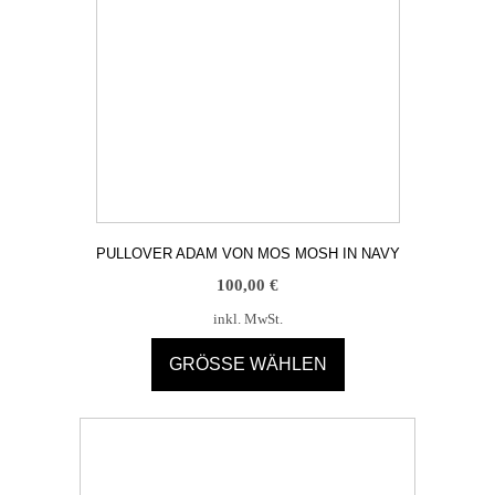
PULLOVER ADAM VON MOS MOSH IN NAVY
100,00
€
inkl. MwSt.
GRÖSSE WÄHLEN
Dieses
Produkt
weist
mehrere
Varianten