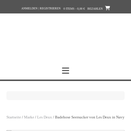
Zum
ANMELDEN | REGISTRIEREN
Inhalt
0 ITEMS - 0,00 €
BEZAHLEN
springen
Startseite
/
Marke
/
Les Deux
/ Badehose Seersucker von Les Deux in Navy