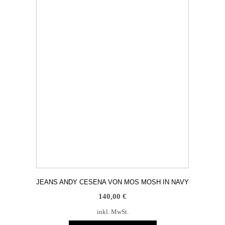
auf.
Die
Optionen
können
auf
der
Produktseite
gewählt
werden
JEANS ANDY CESENA VON MOS MOSH IN NAVY
140,00
€
inkl. MwSt.