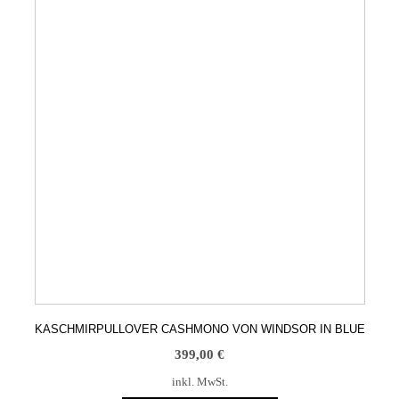
Produktseite
gewählt
werden
KASCHMIRPULLOVER CASHMONO VON WINDSOR IN BLUE
399,00
€
inkl. MwSt.