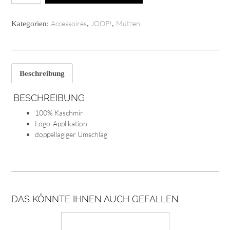
JOOP!
in
Accessoires
JOOP!
Mützen
Kategorien:
,
,
beige
Menge
Beschreibung
BESCHREIBUNG
100% Kaschmir
Logo-Applikation
doppellagiger Umschlag
DAS KÖNNTE IHNEN AUCH GEFALLEN