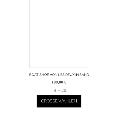
mehrere
Varianten
auf.
Die
Optionen
können
auf
der
Produktseite
gewählt
werden
BOAT-SHOE VON LES DEUX IN SAND
199,00
€
inkl. MwSt.
GRÖSSE WÄHLEN
Dieses
Produkt