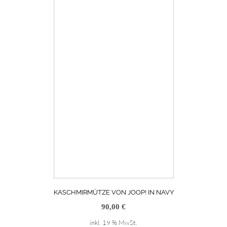
weist
mehrere
Varianten
auf.
Die
Optionen
können
auf
der
Produktseite
gewählt
werden
KASCHMIRMÜTZE VON JOOP! IN NAVY
90,00
€
inkl. 19 % MwSt.