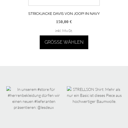
STRICKJACKE DAVIS VON JOOP! IN NAVY
150,00
€
inkl. MwSt.
GRÖSSE WÄHLEN
Dieses
Produkt
weist
mehrere
Varianten
auf.
Die
Optionen
können
auf
der
Produktseite
gewählt