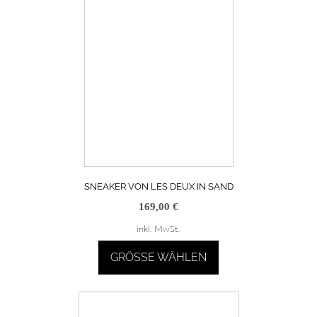
SNEAKER VON LES DEUX IN SAND
169,00
€
inkl. MwSt.
GRÖSSE WÄHLEN
Dieses
Produkt
weist